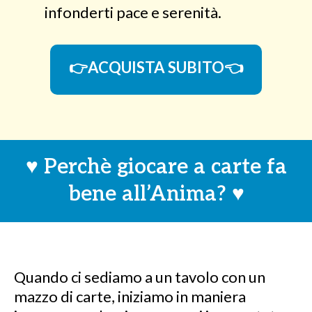
infonderti pace e serenità.
👉ACQUISTA SUBITO👈
♥️ Perchè giocare a carte fa
bene all’Anima? ♥️
Quando ci sediamo a un tavolo con un
mazzo di carte, iniziamo in maniera