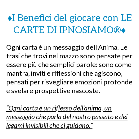
(ROBERTA MUSCAS | DEMO-
ANTROPOLOGA E IDEATRICE DEL
PROGETTO OLYMPIAS – GIOCHI
TRADIZIONALI)
🌺 I Messaggi de Il Gioco
dell'Anima 🌺
♦️I Benefici del giocare con LE