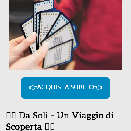
👉ACQUISTA SUBITO👈
🧘‍♀️ Da Soli – Un Viaggio di
Scoperta 🧘‍♂️