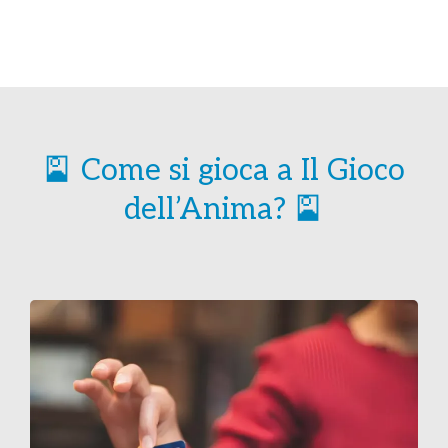
🎴 Come si gioca a Il Gioco
dell’Anima? 🎴