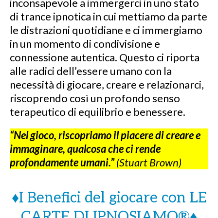
inconsapevole a immergerci in uno stato
di trance ipnotica in cui mettiamo da parte
le distrazioni quotidiane e ci immergiamo
in un momento di condivisione e
connessione autentica. Questo ci riporta
alle radici dell’essere umano con la
necessità di giocare, creare e relazionarci,
riscoprendo così un profondo senso
terapeutico di equilibrio e benessere.
“Nel gioco, riscopriamo il piacere di creare e
immaginare, qualcosa che ci rende
profondamente umani.”
(Stuart Brown)
♦️I Benefici del giocare con LE
CARTE DI IPNOSIAMO®♦️